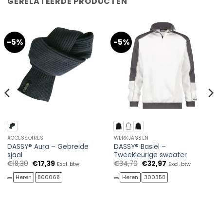
GERELATEERDE PRODUCTEN
-5%
-5%
ACCESSOIRES
WERKJASSEN
DASSY® Aura – Gebreide
DASSY® Basiel –
sjaal
Tweekleurige sweater
Oorspronkelijke
Huidige
Oorspronkelijke
Huidige
€
18,30
€
17,39
€
34,70
€
32,97
Excl. btw
Excl. btw
prijs
prijs
prijs
prijs
was:
is:
was:
is:
Heren
800068
Heren
300358
€18,30.
€17,39.
€34,70.
€32,97.