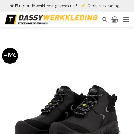
Ga
15+ jaar dé werkkleding specialist!
Gratis verzending
naar
inhoud
-5%