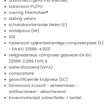
anatomisch gevormd voetbed
buitenzool: PU/PU
voering: Plasmafeel®
sluiting: veters
schokabsorberende hielen (E)
antislipzool (SR)
S3S
tussenzool: spijkerbestendige composietplaat (S)
- EN ISO 22568-4:2021
veiligheidsneus: composiet glasvezel EN ISO
22568-2:2019 TYPE B
waterafstotend (WPA)
composhank
gecertificeerde kruipneus (SC)
binnenzool: Ecosoft - uitneembaar -
antibacterieel - absorberend
bovenmateriaal: volnerfleder + textiel