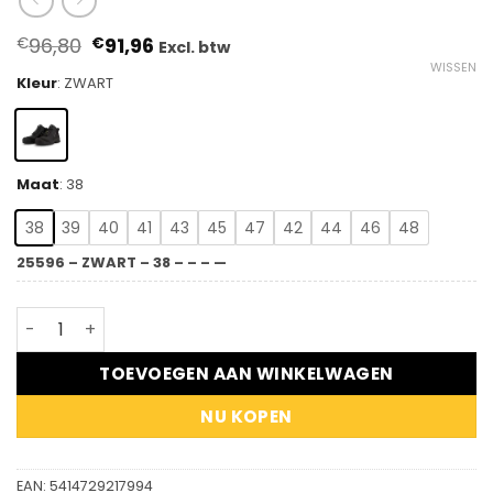
Oorspronkelijke
Huidige
96,80
91,96
€
€
Excl. btw
prijs
prijs
WISSEN
was:
is:
Kleur
:
ZWART
€96,80.
€91,96.
Maat
:
38
38
39
40
41
43
45
47
42
44
46
48
25596 – ZWART – 38 – – – —
DASSY® Amon S3S FO SC SR ESD - Halfhoge veiligheidssc
TOEVOEGEN AAN WINKELWAGEN
NU KOPEN
EAN:
5414729217994