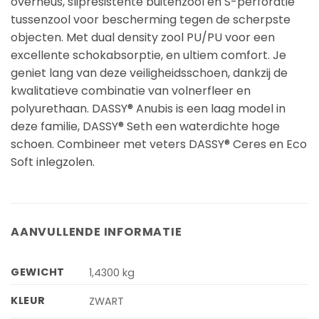
overneus, slipresistente buitenzool en S-perforatie
tussenzool voor bescherming tegen de scherpste
objecten. Met dual density zool PU/PU voor een
excellente schokabsorptie, en ultiem comfort. Je
geniet lang van deze veiligheidsschoen, dankzij de
kwalitatieve combinatie van volnerfleer en
polyurethaan. DASSY® Anubis is een laag model in
deze familie, DASSY® Seth een waterdichte hoge
schoen. Combineer met veters DASSY® Ceres en Eco
Soft inlegzolen.
AANVULLENDE INFORMATIE
GEWICHT
1,4300 kg
KLEUR
ZWART