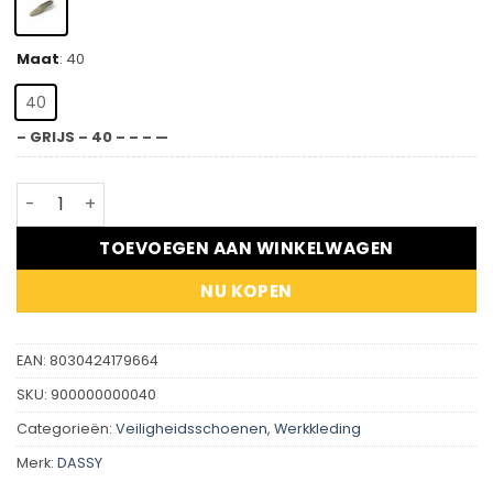
Maat
:
40
40
– GRIJS – 40 – – – —
Tech Soft - Inlegzool aantal
TOEVOEGEN AAN WINKELWAGEN
NU KOPEN
EAN:
8030424179664
SKU:
900000000040
Categorieën:
Veiligheidsschoenen
,
Werkkleding
Merk:
DASSY