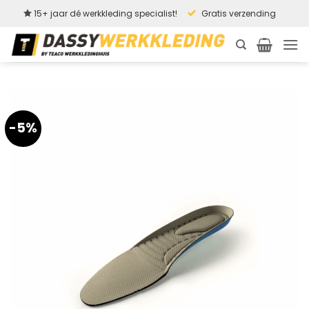
Ga
15+ jaar dé werkkleding specialist!
Gratis verzending
naar
inhoud
-5%