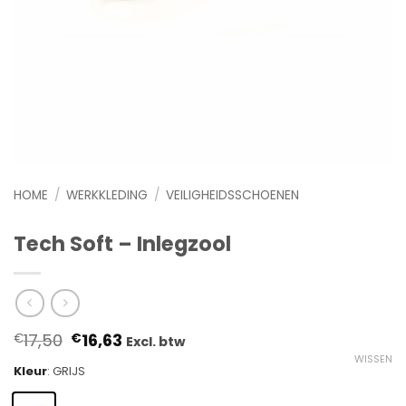
HOME
/
WERKKLEDING
/
VEILIGHEIDSSCHOENEN
Tech Soft – Inlegzool
Oorspronkelijke
Huidige
17,50
16,63
€
€
Excl. btw
prijs
prijs
WISSEN
was:
is:
Kleur
:
GRIJS
€17,50.
€16,63.