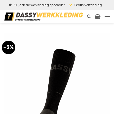
Ga
15+ jaar dé werkkleding specialist!
Gratis verzending
naar
inhoud
-5%