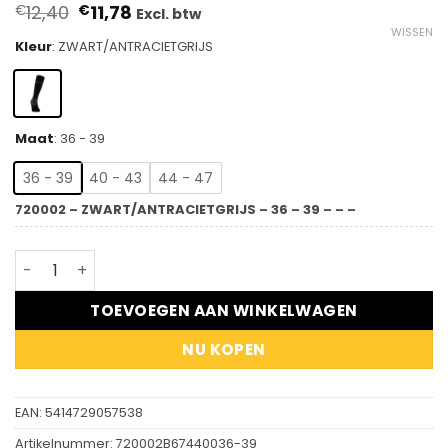
Oorspronkelijke
Huidige
12,40
11,78
€
€
Excl. btw
prijs
prijs
WISSEN
was:
is:
Kleur
:
ZWART/ANTRACIETGRIJS
€12,40.
€11,78.
Maat
:
36 - 39
36 - 39
40 - 43
44 - 47
720002 – ZWART/ANTRACIETGRIJS – 36 – 39 – – –
DASSY® Juno - Wollen werksokken aantal
TOEVOEGEN AAN WINKELWAGEN
NU KOPEN
EAN:
5414729057538
Artikelnummer:
720002B67440036-39