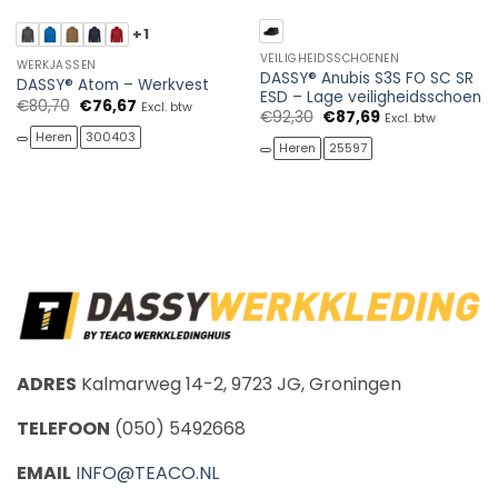
+1
VEILIGHEIDSSCHOENEN
WERKJASSEN
DASSY® Anubis S3S FO SC SR
DASSY® Atom – Werkvest
ESD – Lage veiligheidsschoen
Oorspronkelijke
Huidige
€
80,70
€
76,67
Excl. btw
Oorspronkelijke
Huidige
€
92,30
€
87,69
prijs
prijs
Excl. btw
prijs
prijs
was:
is:
Heren
300403
was:
is:
€80,70.
€76,67.
Heren
25597
€92,30.
€87,69.
ADRES
Kalmarweg 14-2, 9723 JG, Groningen
TELEFOON
(050) 5492668
EMAIL
INFO@TEACO.NL