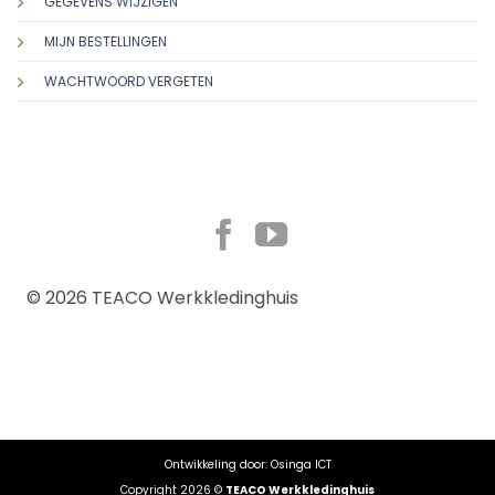
GEGEVENS WIJZIGEN
MIJN BESTELLINGEN
WACHTWOORD VERGETEN
TERMS
PRIVACY
© 2026 TEACO Werkkledinghuis
COOKIES
Ontwikkeling door:
Osinga ICT
Copyright 2026 ©
TEACO Werkkledinghuis