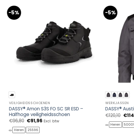
-5%
-5%
VEILIGHEIDSSCHOENEN
WERKJASSEN
DASSY® Amon S3S FO SC SR ESD –
DASSY® Austi
Halfhoge veiligheidsschoen
Oors
€
120,10
€
114
prijs
Oorspronkelijke
Huidige
€
96,80
€
91,96
Excl. btw
was:
prijs
prijs
Heren
5000
€120,
was:
is:
Heren
25596
€96,80.
€91,96.