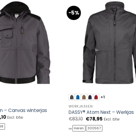
-5%
+1
WERKJASSEN
n – Canvas winterjas
DASSY® Atom Next – Werkjas
pronkelijke
Huidige
,10
Excl. btw
Oorspronkelijke
Huidige
€
83,10
€
78,95
Excl. btw
prijs
prijs
prijs
is:
98
was:
is:
Heren
300567
10.
€114,10.
€83,10.
€78,95.