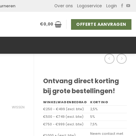
Over ons
Logoservice
Login
ourneren
OFFERTE AANVRAGEN
€
0,00
Ontvang direct korting
bij grote bestellingen!
WINKELWAGENBEDRAG
KORTING
WISSEN
€250 - €499 (excl. btw)
2,5%
€500 - €749 (excl. btw)
5%
€750 - €999 (excl. btw)
7,5%
Neem contact met
€1.000 + (excl. btw)