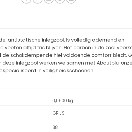
, antistatische inlegzool, is volledig ademend en
voeten altijd fris blijven. Het carbon in de zool voor
l de schokdempende hiel voldoende comfort biedt. G
or deze inlegzool werken we samen met Aboutblu, onz
especialiseerd in veiligheidsschoenen.
0,0500 kg
GRIJS
38