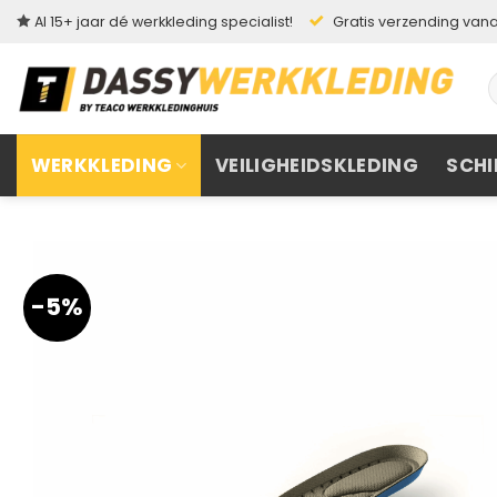
Ga
Al 15+ jaar dé werkkleding specialist!
Gratis verzending vanaf
naar
inhoud
Z
n
WERKKLEDING
VEILIGHEIDSKLEDING
SCHI
-5%