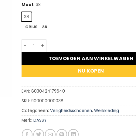
Maat
:
38
38
– GRIJS – 38 – – – —
Tech Soft - Inlegzool aantal
TOEVOEGEN AAN WINKELWAGEN
NU KOPEN
EAN:
8030424179640
SKU:
900000000038
Categorieën:
Veiligheidsschoenen
,
Werkkleding
Merk:
DASSY