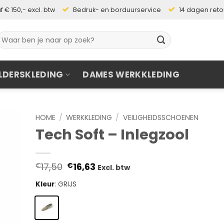
 € 150,- excl. btw
Bedruk- en borduurservice
14 dagen ret
oeken
aar:
LDERSKLEDING
DAMES WERKKLEDING
HOME
/
WERKKLEDING
/
VEILIGHEIDSSCHOENEN
Tech Soft – Inlegzool
Oorspronkelijke
Huidige
17,50
16,63
€
€
Excl. btw
prijs
prijs
was:
is:
Kleur
:
GRIJS
€17,50.
€16,63.