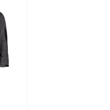
OVERALLS
DASSY® Ventura – Bretelbroek met
kniezakken
PESCO61
Heren
400101