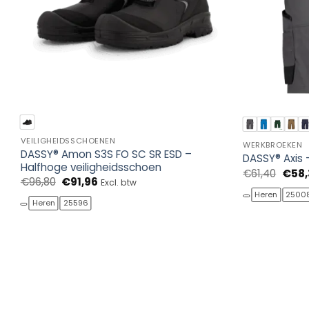
VEILIGHEIDSSCHOENEN
WERKBROEKEN
DASSY® Amon S3S FO SC SR ESD –
DASSY® Axis 
Halfhoge veiligheidsschoen
Oorsp
€
61,40
€
58
Oorspronkelijke
Huidige
€
96,80
€
91,96
prijs
Excl. btw
prijs
prijs
was:
Heren
2500
was:
is:
€61,4
Heren
25596
€96,80.
€91,96.