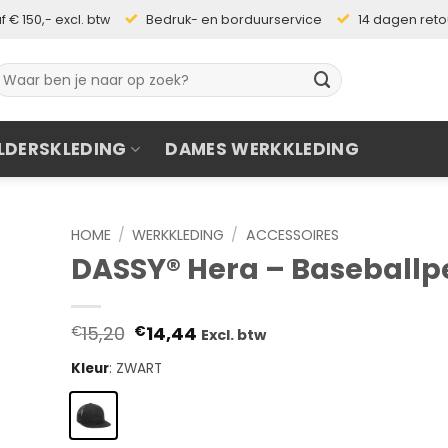
 € 150,- excl. btw
Bedruk- en borduurservice
14 dagen ret
oeken
aar:
LDERSKLEDING
DAMES WERKKLEDING
HOME
/
WERKKLEDING
/
ACCESSOIRES
DASSY® Hera – Baseballp
Oorspronkelijke
Huidige
15,20
14,44
€
€
Excl. btw
prijs
prijs
was:
is:
Kleur
:
ZWART
€15,20.
€14,44.