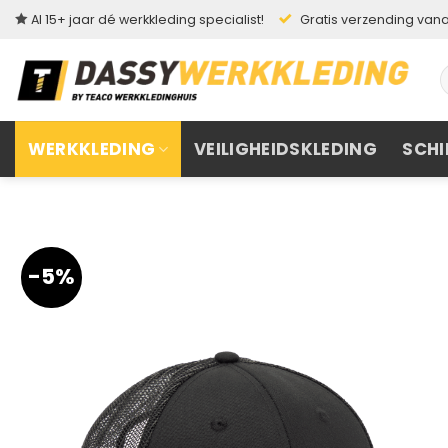
Ga
Al 15+ jaar dé werkkleding specialist!
Gratis verzending vanaf
naar
inhoud
Z
n
WERKKLEDING
VEILIGHEIDSKLEDING
SCHI
-5%