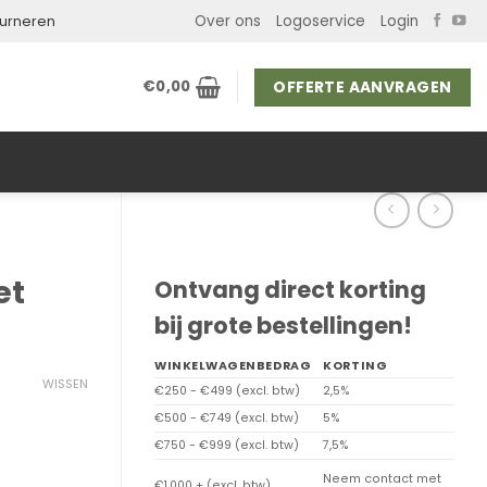
Over ons
Logoservice
Login
ourneren
OFFERTE AANVRAGEN
€
0,00
et
Ontvang direct korting
bij grote bestellingen!
WINKELWAGENBEDRAG
KORTING
WISSEN
€250 - €499 (excl. btw)
2,5%
€500 - €749 (excl. btw)
5%
€750 - €999 (excl. btw)
7,5%
Neem contact met
€1.000 + (excl. btw)