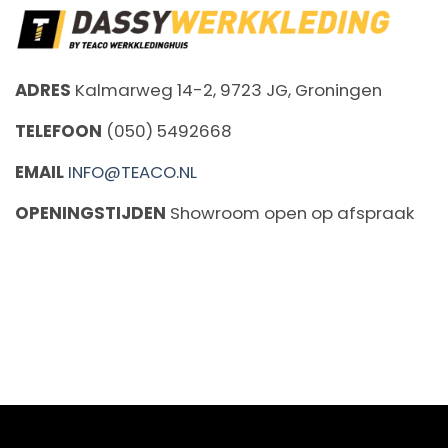
ADRES
Kalmarweg 14-2, 9723 JG, Groningen
TELEFOON
(050) 5492668
EMAIL
INFO@TEACO.NL
OPENINGSTIJDEN
Showroom open op afspraak
CALL US
E-MAIL
Copyright 2026 ©
TEACO Werkkledinghuis