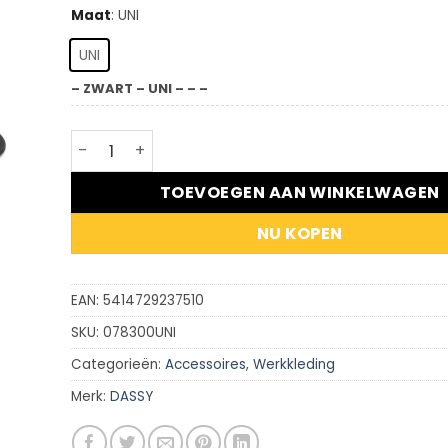
Maat
:
UNI
UNI
– ZWART – UNI – – –
DASSY® Hera - Baseballpet aantal
TOEVOEGEN AAN WINKELWAGEN
NU KOPEN
EAN:
5414729237510
SKU:
078300UNI
Categorieën:
Accessoires
,
Werkkleding
Merk:
DASSY