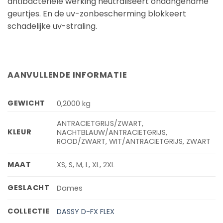
antibacteriële werking neutraliseert onaangename
geurtjes. En de uv-zonbescherming blokkeert
schadelijke uv-straling.
AANVULLENDE INFORMATIE
GEWICHT
0,2000 kg
ANTRACIETGRIJS/ZWART,
KLEUR
NACHTBLAUW/ANTRACIETGRIJS,
ROOD/ZWART, WIT/ANTRACIETGRIJS, ZWART
MAAT
XS, S, M, L, XL, 2XL
GESLACHT
Dames
COLLECTIE
DASSY D-FX FLEX