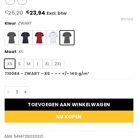
Oorspronkelijke
Huidige
25,20
23,94
€
€
Excl. btw
prijs
prijs
WISSEN
was:
is:
Kleur
:
ZWART
€25,20.
€23,94.
Maat
:
XS
XS
S
M
L
XL
2XL
710084 – ZWART – XS – – – +/- 140 g/m²
DASSY® Nexus Next Women - T-shirt voor dames aantal
TOEVOEGEN AAN WINKELWAGEN
NU KOPEN
EAN:
5414729233321