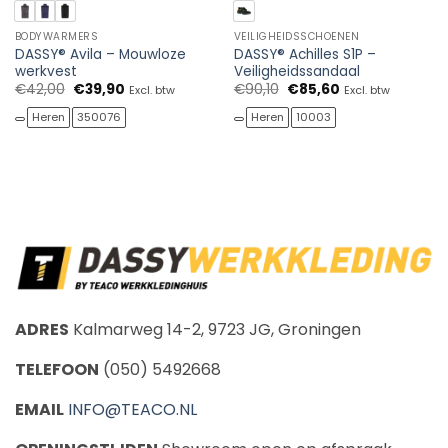
BODYWARMERS
VEILIGHEIDSSCHOENEN
DASSY® Avila – Mouwloze
DASSY® Achilles S1P –
werkvest
Veiligheidssandaal
Oorspronkelijke
Huidige
Oorspronkelijke
Huidige
€
42,00
€
39,90
€
90,10
€
85,60
Excl. btw
Excl. btw
prijs
prijs
prijs
prijs
was:
is:
was:
is:
Heren
350076
Heren
10003
€42,00.
€39,90.
€90,10.
€85,60.
ADRES
Kalmarweg 14-2, 9723 JG, Groningen
TELEFOON
(050) 5492668
EMAIL
INFO@TEACO.NL