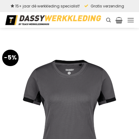
Ga
15+ jaar dé werkkleding specialist!
Gratis verzending
naar
inhoud
-5%