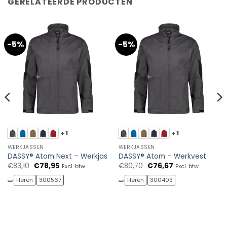
GERELATEERDE PRODUCTEN
-5%
-5%
+1
+1
WERKJASSEN
WERKJASSEN
DASSY® Atom Next – Werkjas
DASSY® Atom – Werkvest
Oorspronkelijke
Huidige
Oorspronkelijke
Huidige
€
83,10
€
78,95
€
80,70
€
76,67
Excl. btw
Excl. btw
prijs
prijs
prijs
prijs
was:
is:
was:
is:
Heren
300567
Heren
300403
€83,10.
€78,95.
€80,70.
€76,67.