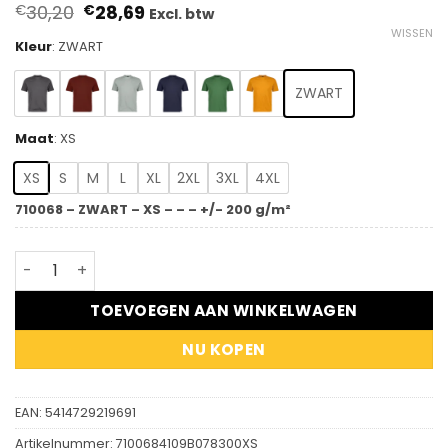
Oorspronkelijke
Huidige
30,20
28,69
€
€
Excl. btw
prijs
prijs
WISSEN
was:
is:
Kleur
:
ZWART
€30,20.
€28,69.
ZWART
Maat
:
XS
XS
S
M
L
XL
2XL
3XL
4XL
710068 – ZWART – XS – – – +/- 200 g/m²
DASSY® Fuji - T-shirt aantal
TOEVOEGEN AAN WINKELWAGEN
NU KOPEN
EAN:
5414729219691
Artikelnummer:
7100684109B078300XS