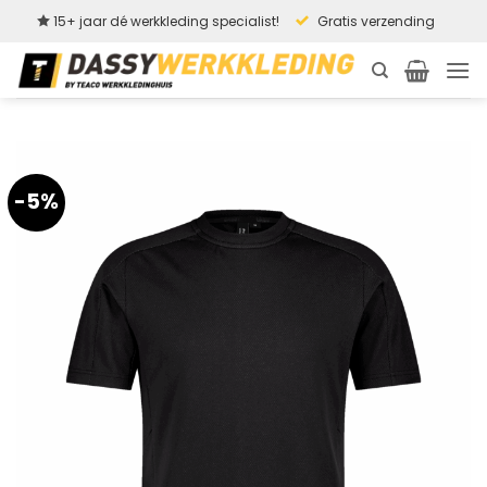
Ga
15+ jaar dé werkkleding specialist!
Gratis verzending
naar
inhoud
-5%