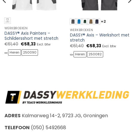
+2
WERKBROEKEN
WERKBROEKEN
DASSY® Axis Painters –
DASSY® Axis – Werkshort met
Schildersshort met stretch
stretch
Oorspronkelijke
Huidige
€
61,40
€
58,33
Excl. btw
Oorspronkelijke
Huidige
€
61,40
€
58,33
Excl. btw
prijs
prijs
prijs
prijs
was:
is:
Heren
250090
was:
is:
Heren
250082
€61,40.
€58,33.
€61,40.
€58,33.
ADRES
Kalmarweg 14-2, 9723 JG, Groningen
TELEFOON
(050) 5492668