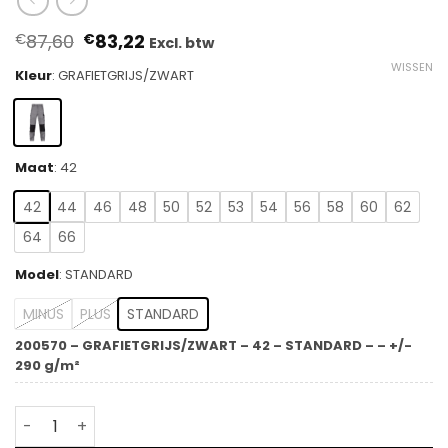
Oorspronkelijke
Huidige
87,60
83,22
€
€
Excl. btw
prijs
prijs
WISSEN
was:
is:
Kleur
:
GRAFIETGRIJS/ZWART
€87,60.
€83,22.
Maat
:
42
42
44
46
48
50
52
53
54
56
58
60
62
64
66
Model
:
STANDARD
MINUS
PLUS
STANDARD
200570 – GRAFIETGRIJS/ZWART – 42 – STANDARD – – +/-
290 g/m²
DASSY® Lincoln - Multinorm werkbroek met kniezakken 