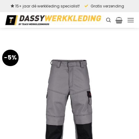
Ga
15+ jaar dé werkkleding specialist!
Gratis verzending
naar
inhoud
-5%