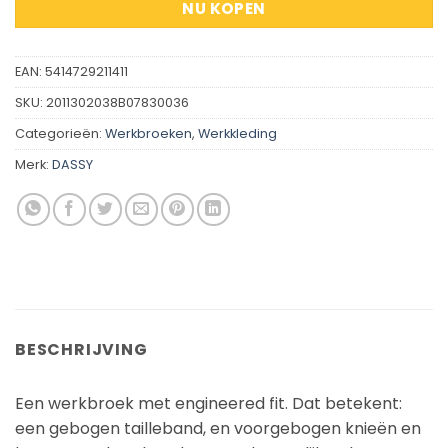
NU KOPEN
EAN:
5414729211411
SKU:
2011302038B07830036
Categorieën:
Werkbroeken
,
Werkkleding
Merk:
DASSY
BESCHRIJVING
Een werkbroek met engineered fit. Dat betekent:
een gebogen tailleband, en voorgebogen knieën en