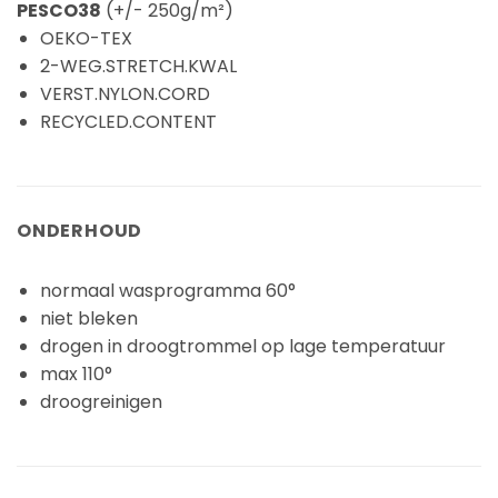
PESCO38
(+/- 250g/m²)
OEKO-TEX
2-WEG.STRETCH.KWAL
VERST.NYLON.CORD
RECYCLED.CONTENT
ONDERHOUD
normaal wasprogramma 60°
niet bleken
drogen in droogtrommel op lage temperatuur
max 110°
droogreinigen