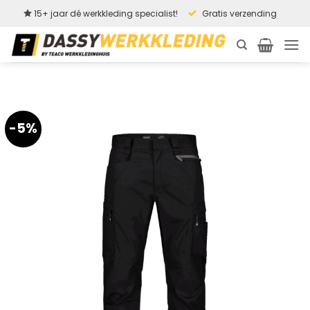
Ga
15+ jaar dé werkkleding specialist!
Gratis verzending
naar
inhoud
-5%