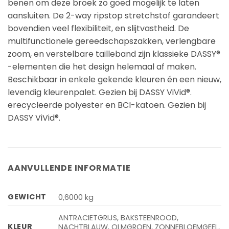
benen om deze broek zo goed mogelijk te laten
aansluiten. De 2-way ripstop stretchstof garandeert
bovendien veel flexibiliteit, en slijtvastheid. De
multifunctionele gereedschapszakken, verlengbare
zoom, en verstelbare tailleband zijn klassieke DASSY®
-elementen die het design helemaal af maken.
Beschikbaar in enkele gekende kleuren én een nieuw,
levendig kleurenpalet. Gezien bij DASSY ViVid®.
erecycleerde polyester en BCI-katoen. Gezien bij
DASSY ViVid®.
AANVULLENDE INFORMATIE
GEWICHT
0,6000 kg
ANTRACIETGRIJS, BAKSTEENROOD,
KLEUR
NACHTBLAUW, OLMGROEN, ZONNEBLOEMGEEL,