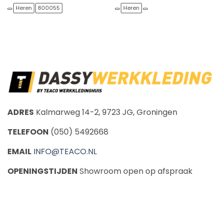
prijs
prijs
prijs
prijs
was:
is:
was:
is:
Heren
800055
Heren
€8,60.
€8,17.
€49,60.
€47,12.
ADRES
Kalmarweg 14-2, 9723 JG, Groningen
TELEFOON
(050) 5492668
EMAIL
INFO@TEACO.NL
OPENINGSTIJDEN
Showroom open op afspraak
CALL US
E-MAIL