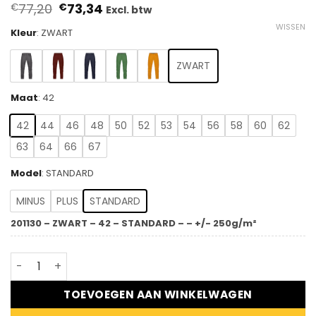
Oorspronkelijke
Huidige
77,20
73,34
€
€
Excl. btw
prijs
prijs
WISSEN
was:
is:
Kleur
:
ZWART
€77,20.
€73,34.
ZWART
Maat
:
42
42
44
46
48
50
52
53
54
56
58
60
62
63
64
66
67
Model
:
STANDARD
MINUS
PLUS
STANDARD
201130 – ZWART – 42 – STANDARD – – +/- 250g/m²
DASSY® Bryce - Werkbroek aantal
TOEVOEGEN AAN WINKELWAGEN