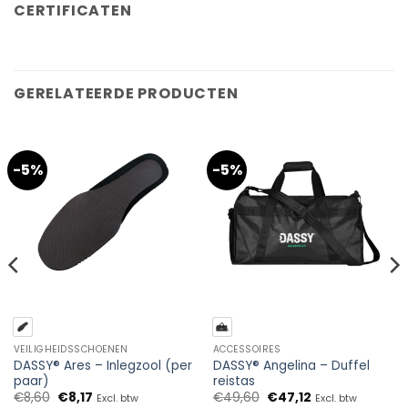
CERTIFICATEN
GERELATEERDE PRODUCTEN
-5%
-5%
VEILIGHEIDSSCHOENEN
ACCESSOIRES
DASSY® Ares – Inlegzool (per
DASSY® Angelina – Duffel
paar)
reistas
Oorspronkelijke
Huidige
Oorspronkelijke
Huidige
€
8,60
€
8,17
€
49,60
€
47,12
Excl. btw
Excl. btw