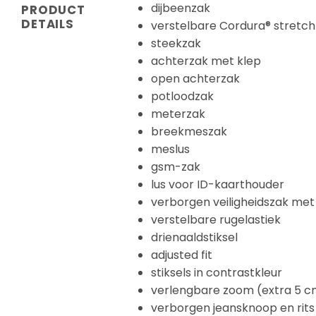
dijbeenzak
PRODUCT
DETAILS
verstelbare Cordura® stretch
steekzak
achterzak met klep
open achterzak
potloodzak
meterzak
breekmeszak
meslus
gsm-zak
lus voor ID-kaarthouder
verborgen veiligheidszak met r
verstelbare rugelastiek
drienaaldstiksel
adjusted fit
stiksels in contrastkleur
verlengbare zoom (extra 5 c
verborgen jeansknoop en rits