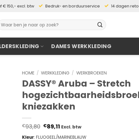
 € 150,- excl. btw
Bedruk- en borduurservice
14 dagen ret
oeken
aar:
LDERSKLEDING
DAMES WERKKLEDING
HOME
/
WERKKLEDING
/
WERKBROEKEN
DASSY® Aruba – Stretch
hogezichtbaarheidsbroe
kniezakken
Oorspronkelijke
Huidige
93,80
89,11
€
€
Excl. btw
prijs
prijs
was:
is:
Kleur
:
FLUOGEEL/MARINEBLAUW