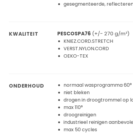
gesegmenteerde, reflectere
PESCOSPA76
(+/- 270 g/m²)
KWALITEIT
KNIEZ.CORD.STRETCH
VERST.NYLON.CORD
OEKO-TEX
normaal wasprogramma 60°
ONDERHOUD
niet bleken
drogen in droogtrommel op 
max 110°
droogreinigen
industrieel reinigen aanbevol
max 50 cycles