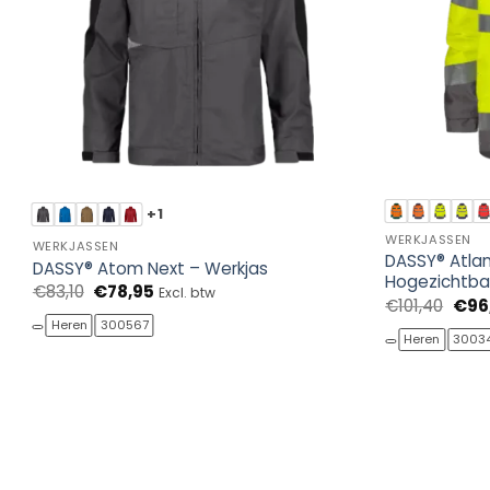
+1
WERKJASSEN
WERKJASSEN
DASSY® Atlan
DASSY® Atom Next – Werkjas
Hogezichtba
Oorspronkelijke
Huidige
€
83,10
€
78,95
Excl. btw
Oors
€
101,40
€
96
prijs
prijs
prijs
was:
is:
Heren
300567
was:
€83,10.
€78,95.
Heren
3003
€101,