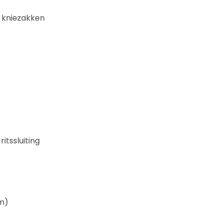
 kniezakken
itssluiting
m)