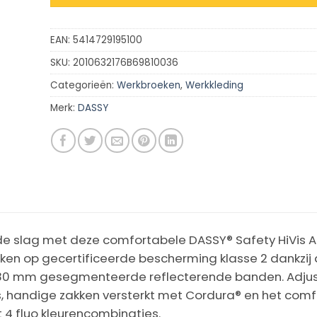
EAN:
5414729195100
SKU:
2010632176B69810036
Categorieën:
Werkbroeken
,
Werkkleding
Merk:
DASSY
 de slag met deze comfortabele DASSY® Safety HiVis 
eken op gecertificeerde bescherming klasse 2 dankzij
80 mm gesegmenteerde reflecterende banden. Adjust
, handige zakken versterkt met Cordura® en het comf
t 4 fluo kleurencombinaties.