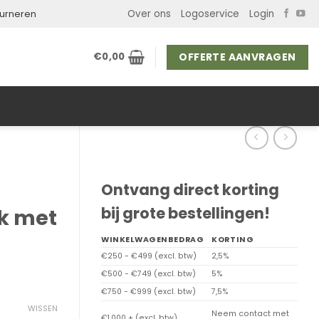
Over ons
Logoservice
Login
ourneren
OFFERTE AANVRAGEN
€
0,00
Ontvang direct korting
bij grote bestellingen!
k met
WINKELWAGENBEDRAG
KORTING
€250 - €499 (excl. btw)
2,5%
€500 - €749 (excl. btw)
5%
€750 - €999 (excl. btw)
7,5%
WISSEN
Neem contact met
€1.000 + (excl. btw)