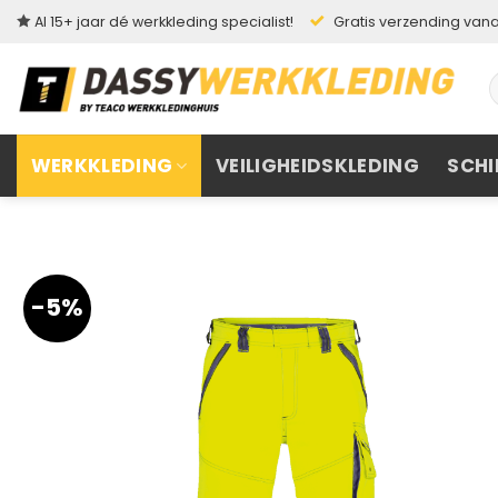
Ga
Al 15+ jaar dé werkkleding specialist!
Gratis verzending vanaf
naar
inhoud
Z
n
WERKKLEDING
VEILIGHEIDSKLEDING
SCHI
-5%