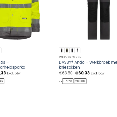
WERKBROEKEN
tis –
DASSY® Ando – Werkbroek m
arheidsparka
kniezakken
pronkelijke
Huidige
Oorspronkelijke
Huidige
,33
€
63,50
€
60,33
Excl. btw
Excl. btw
prijs
prijs
prijs
is:
was:
is:
46
Heren
201180
40.
€96,33.
€63,50.
€60,33.