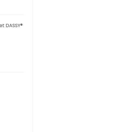
met DASSY®
-5%