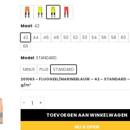
€93,80.
€89,11.
Maat
:
42
42
44
46
48
50
52
53
54
56
58
60
66
Model
:
STANDARD
MINUS
PLUS
STANDARD
201063 – FLUOGEEL/MARINEBLAUW – 42 – STANDARD – 
g/m²
DASSY® Aruba - Stretch hogezichtbaarheidsbr
TOEVOEGEN AAN WINKELWAGEN
NU KOPEN