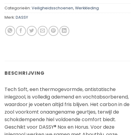
Categorieën:
Veiligheidsschoenen
,
Werkkleding
Merk:
DASSY
BESCHRIJVING
Tech Soft, een thermogevormde, antistatische
inlegzool, is volledig ademend en vochtabsorberend,
waardoor je voeten altijd fris blijven. Het carbon in de
zool voorkomt onaangename geurtjes, terwijl de
schokdempende hiel voldoende comfort biedt.
Geschikt voor DASSY® Nox en Horus. Voor deze
inlegzool werken we samen met Aboutblu, onze