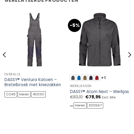
GERELATEERDE PRODUCTEN
-5%
OVERALLS
+1
DASSY® Ventura Katoen –
Bretelbroek met kniezakken
WERKJASSEN
DASSY® Atom Next – Werkjas
CO43
Heren
400101
Oorspronkelijke
Huidige
€
83,10
€
78,95
Excl. btw
prijs
prijs
was:
is:
Heren
300567
€83,10.
€78,95.