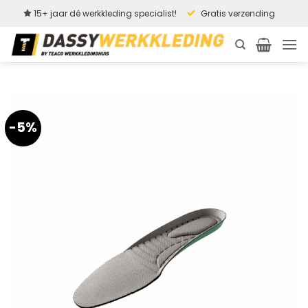
Ga
15+ jaar dé werkkleding specialist!
Gratis verzending
naar
inhoud
-5%