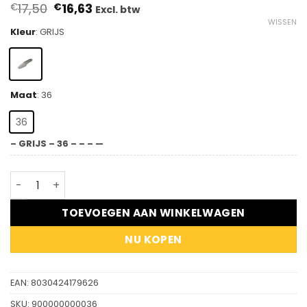
Oorspronkelijke
Huidige
17,50
16,63
€
€
Excl. btw
prijs
prijs
WISSEN
was:
is:
Kleur
:
GRIJS
€17,50.
€16,63.
Maat
:
36
36
– GRIJS – 36 – – – —
Tech Soft - Inlegzool aantal
TOEVOEGEN AAN WINKELWAGEN
NU KOPEN
EAN:
8030424179626
SKU:
900000000036