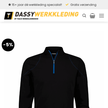
Ga
15+ jaar dé werkkleding specialist!
Gratis verzending
naar
inhoud
-5%