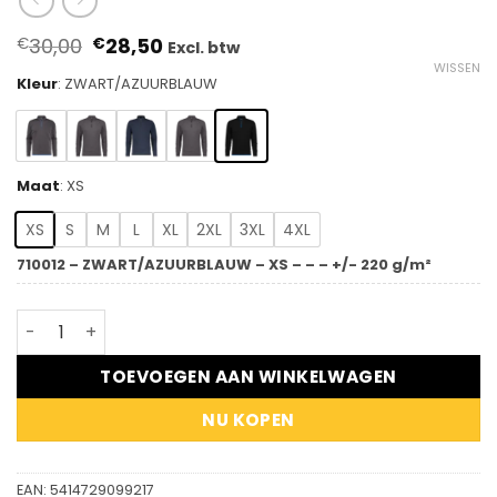
Oorspronkelijke
Huidige
30,00
28,50
€
€
Excl. btw
prijs
prijs
WISSEN
was:
is:
Kleur
:
ZWART/AZUURBLAUW
€30,00.
€28,50.
Maat
:
XS
XS
S
M
L
XL
2XL
3XL
4XL
710012 – ZWART/AZUURBLAUW – XS – – – +/- 220 g/m²
DASSY® Sonic - T-shirt met lange mouwen aantal
TOEVOEGEN AAN WINKELWAGEN
NU KOPEN
EAN:
5414729099217