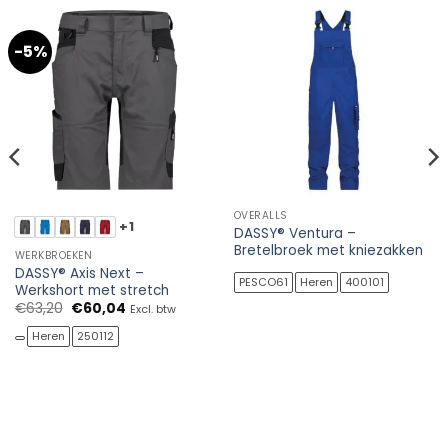
-5%
OVERALLS
+1
DASSY® Ventura –
Bretelbroek met kniezakken
WERKBROEKEN
DASSY® Axis Next –
PESCO61
Heren
400101
Werkshort met stretch
Oorspronkelijke
Huidige
€
63,20
€
60,04
Excl. btw
prijs
prijs
was:
is:
Heren
250112
€63,20.
€60,04.