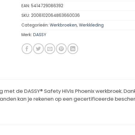
EAN:
5414729086392
SKU:
2008102064B63660036
Categorieën:
Werkbroeken
,
Werkkleding
Merk:
DASSY
g met de DASSY® Safety HiVis Phoenix werkbroek. Dank
banden kan je rekenen op een gecertificeerde besche