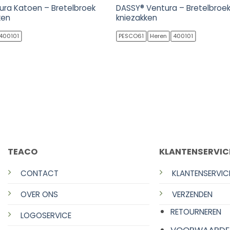
ura Katoen – Bretelbroek
DASSY® Ventura – Bretelbroe
ken
kniezakken
400101
PESCO61
Heren
400101
TEACO
KLANTENSERVIC
CONTACT
KLANTENSERVIC
OVER ONS
VERZENDEN
RETOURNEREN
LOGOSERVICE
VOORWAARDE