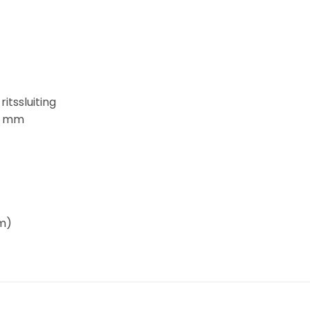
itssluiting
0 mm
m)