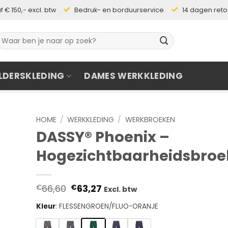
 € 150,- excl. btw
Bedruk- en borduurservice
14 dagen ret
oeken
aar:
LDERSKLEDING
DAMES WERKKLEDING
HOME
/
WERKKLEDING
/
WERKBROEKEN
DASSY® Phoenix –
Hogezichtbaarheidsbroe
Oorspronkelijke
Huidige
66,60
63,27
€
€
Excl. btw
prijs
prijs
was:
is:
Kleur
:
FLESSENGROEN/FLUO-ORANJE
€66,60.
€63,27.