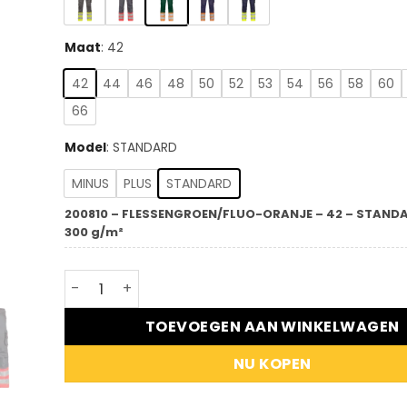
Maat
:
42
42
44
46
48
50
52
53
54
56
58
60
66
Model
:
STANDARD
MINUS
PLUS
STANDARD
200810 – FLESSENGROEN/FLUO-ORANJE – 42 – STANDAR
300 g/m²
DASSY® Phoenix - Hogezichtbaarheidsbroek aa
TOEVOEGEN AAN WINKELWAGEN
NU KOPEN