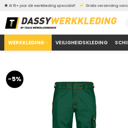
Ga
Al 15+ jaar dé werkkleding specialist!
Gratis verzending vanaf
naar
inhoud
Z
n
WERKKLEDING
VEILIGHEIDSKLEDING
SCHI
-5%