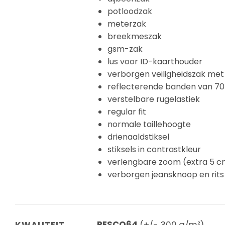
potloodzak
meterzak
breekmeszak
gsm-zak
lus voor ID-kaarthouder
verborgen veiligheidszak met r
reflecterende banden van 7
verstelbare rugelastiek
regular fit
normale taillehoogte
drienaaldstiksel
stiksels in contrastkleur
verlengbare zoom (extra 5 c
verborgen jeansknoop en rits
PESCO64
(+/- 300 g/m²)