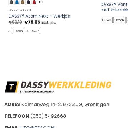
+1
DASSY® Vent
met kniezak
WERKJASSEN
DASSY® Atom Next – Werkjas
CO43
Heren
Oorspronkelijke
Huidige
€
83,10
€
78,95
Excl. btw
prijs
prijs
was:
is:
Heren
300567
€83,10.
€78,95.
ADRES
Kalmarweg 14-2, 9723 JG, Groningen
TELEFOON
(050) 5492668
EMAIL
INFO@TEACO.NL