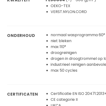
KWALITEIT
OEKO-TEX
VERST.NYLON.CORD
normaal wasprogramma 60°
ONDERHOUD
niet bleken
max 110°
droogreinigen
drogen in droogtrommel op 
industrieel reinigen aanbevol
max 50 cycles
Certificatie EN ISO 20471:2013+
CERTIFICATEN
CE categorie II
UKCA