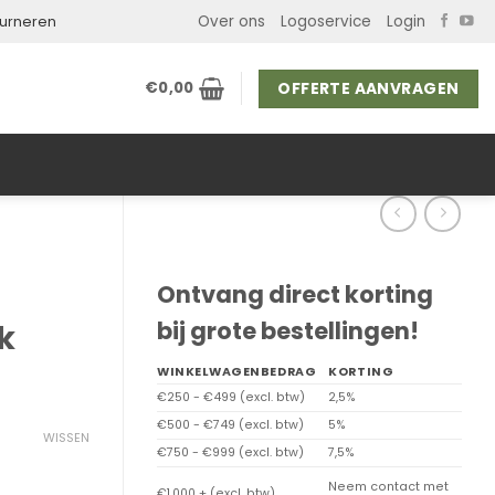
Over ons
Logoservice
Login
ourneren
OFFERTE AANVRAGEN
€
0,00
Ontvang direct korting
bij grote bestellingen!
k
WINKELWAGENBEDRAG
KORTING
€250 - €499 (excl. btw)
2,5%
€500 - €749 (excl. btw)
5%
WISSEN
€750 - €999 (excl. btw)
7,5%
Neem contact met
€1.000 + (excl. btw)