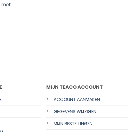
k met
DASSY® Versailles – Tweekleurige
bretelbroek met kniezakken
PESCO61
Heren
400124
E
MIJN TEACO ACCOUNT
E
ACCOUNT AANMAKEN
GEGEVENS WIJZIGEN
MIJN BESTELLINGEN
N