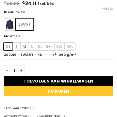
Oorspronkelijke
Huidige
35,90
34,11
€
€
Excl. btw
prijs
prijs
WISSEN
was:
is:
Kleur
:
ZWART
€35,90.
€34,11.
ZWART
Maat
:
XS
XS
S
M
L
XL
2XL
3XL
4XL
300219 – ZWART – XS – – – +/- 260 g/m²
DASSY® Penza - Fleecevest aantal
TOEVOEGEN AAN WINKELWAGEN
NU KOPEN
EAN:
5414729021089
Artikelnummer:
3002194016B070400XS