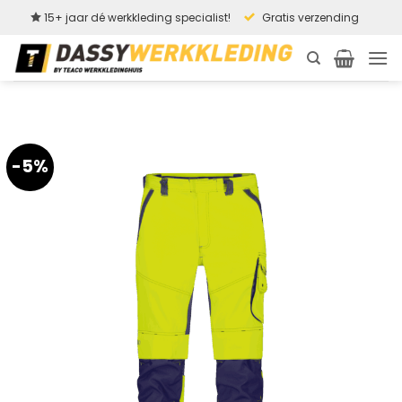
Ga
15+ jaar dé werkkleding specialist!
Gratis verzending
naar
inhoud
-5%