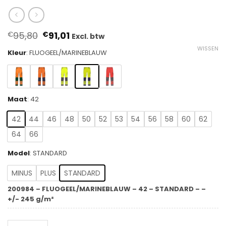
Oorspronkelijke
Huidige
95,80
91,01
€
€
Excl. btw
prijs
prijs
WISSEN
was:
is:
Kleur
:
FLUOGEEL/MARINEBLAUW
€95,80.
€91,01.
Maat
:
42
42
44
46
48
50
52
53
54
56
58
60
62
64
66
Model
:
STANDARD
MINUS
PLUS
STANDARD
200984 – FLUOGEEL/MARINEBLAUW – 42 – STANDARD – –
+/- 245 g/m²
DASSY® Odessa - Zomer hogezichtbaarheidsbroek met 