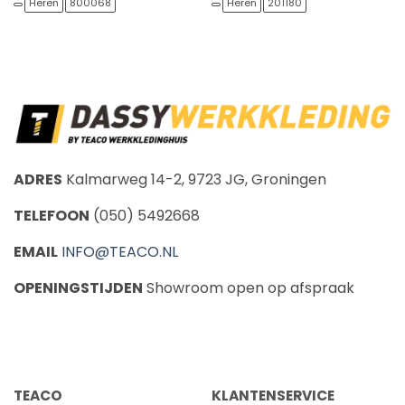
was:
is:
was:
is:
Heren
800068
Heren
201180
€18,30.
€17,39.
€63,50.
€60,33.
ADRES
Kalmarweg 14-2, 9723 JG, Groningen
TELEFOON
(050) 5492668
EMAIL
INFO@TEACO.NL
OPENINGSTIJDEN
Showroom open op afspraak
CALL US
E-MAIL
TEACO
KLANTENSERVICE