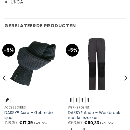
UKCA
GERELATEERDE PRODUCTEN
-5%
-5%
ACCESSOIRES
WERKBROEKEN
DASSY® Aura – Gebreide
DASSY® Ando – Werkbroek
sjaal
met kniezakken
Oorspronkelijke
Huidige
Oorspronkelijke
Huidige
€
18,30
€
17,39
€
63,50
€
60,33
Excl. btw
Excl. btw
prijs
prijs
prijs
prijs