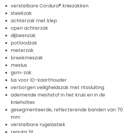
verstelbare Cordura® kniezakken
steekzak
achterzak met klep
open achterzak
dijbeenzak
potloodzak
meterzak
breekmeszak
meslus
gsm-zak
lus voor ID-kaarthouder
verborgen veiligheidszak met ritssluiting
ademende meshstof in het kruis en in de
knieholtes
gesegmenteerde, reflecterende banden van 70
mm
verstelbare rugelastiek
regular fit